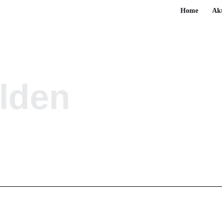
Home
Akt
lden